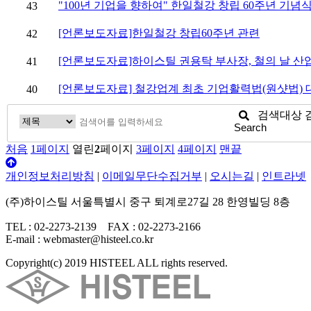
"100년 기업을 향하여" 한일철강 창립 60주년 기념
43
[언론보도자료]한일철강 창립60주년 관련
42
[언론보도자료]하이스틸 권용탁 부사장, 철의 날 산
41
[언론보도자료] 철강업계 최초 기업활력법(원샷법) 
40
검색대상
Search
처음
1
페이지
열린
2
페이지
3
페이지
4
페이지
맨끝
개인정보처리방침
|
이메일무단수집거부
|
오시는길
|
인트라넷
(주)하이스틸 서울특별시 중구 퇴계로27길 28 한영빌딩 8층
TEL : 02-2273-2139 FAX : 02-2273-2166
E-mail : webmaster@histeel.co.kr
Copyright(c) 2019 HISTEEL ALL rights reserved.