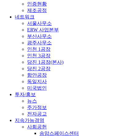
인증현황
제조공정
네트워크
서울사무소
ERW 사업본부
부산사무소
광주사무소
인천 1공장
인천 3공장
당진 1공장(본사)
당진 2공장
함안공장
독일지사
미국법인
투자/홍보
뉴스
주가정보
전자공고
지속가능경영
사회공헌
송암스페이스센터