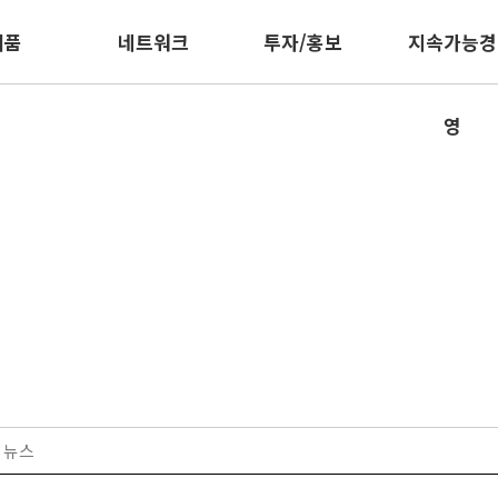
제품
네트워크
투자/홍보
지속가능경
영
투자/홍보
뉴스