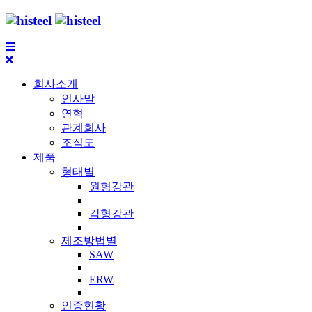
회사소개
인사말
연혁
관계회사
조직도
제품
형태별
원형강관
각형강관
제조방법별
SAW
ERW
인증현황