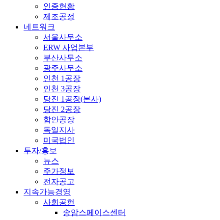
인증현황
제조공정
네트워크
서울사무소
ERW 사업본부
부산사무소
광주사무소
인천 1공장
인천 3공장
당진 1공장(본사)
당진 2공장
함안공장
독일지사
미국법인
투자/홍보
뉴스
주가정보
전자공고
지속가능경영
사회공헌
송암스페이스센터